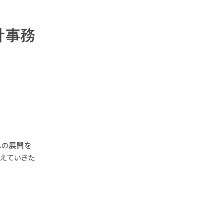
計事務
への展開を
伝えていきた
。