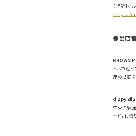
【場所】マ
https://m
●出店
BROWN P
トルコ産ピ
産の黒糖を
dippy di
中東の家庭
ード。有機