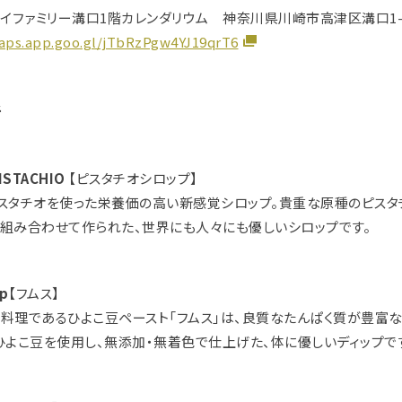
ルイファミリー溝口1階カレンダリウム 神奈川県川崎市高津区溝口1-4
aps.app.goo.gl/jTbRzPgw4YJ19qrT6
者
ISTACHIO
【ピスタチオシロップ】
スタチオを使った栄養価の高い新感覚シロップ。貴重な原種のピスタ
組み合わせて作られた、世界にも人々にも優しいシロップです。
pp
【フムス】
料理であるひよこ豆ペースト「フムス」は、良質なたんぱく質が豊富
ひよこ豆を使用し、無添加・無着色で仕上げた、体に優しいディップで