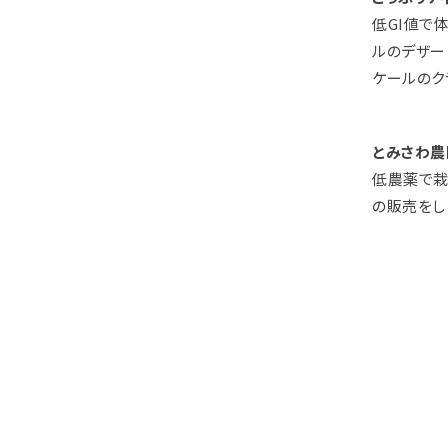
低GI値で
ルのデザー
ケールのク
とみさわ農
低農薬で栽
の販売をし