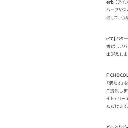
erb
【アイ
ハーブやス
通して、心
e℃
【バタ
香ばしいバ
出迎えしま
F CHOCO
『満たす』
ご提供しま
イトテリー
ただけます
どっぷりデ