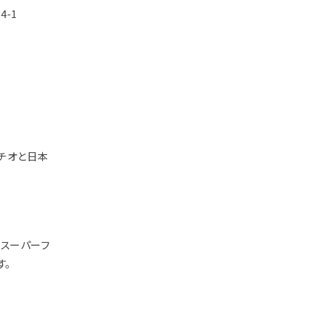
-1
チオと日本
なスーパーフ
す。