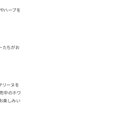
ムやハーブを
ーたちがお
テリーヌを
販売中のホワ
お楽しみい