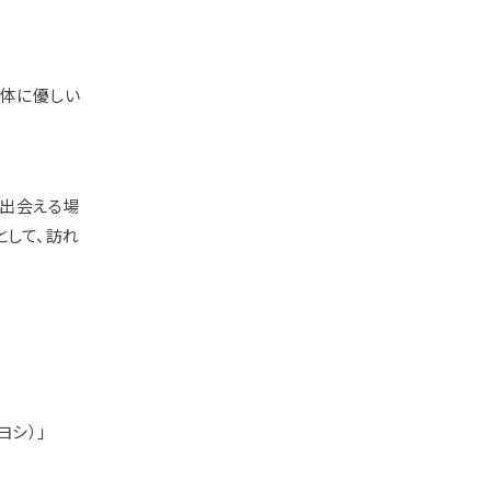
と体に優しい
、出会える場
として、訪れ
ヨシ）」