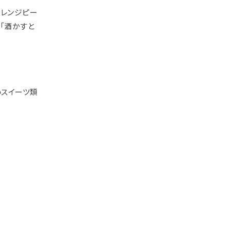
オレンジピー
「酒かすと
いスイーツ類