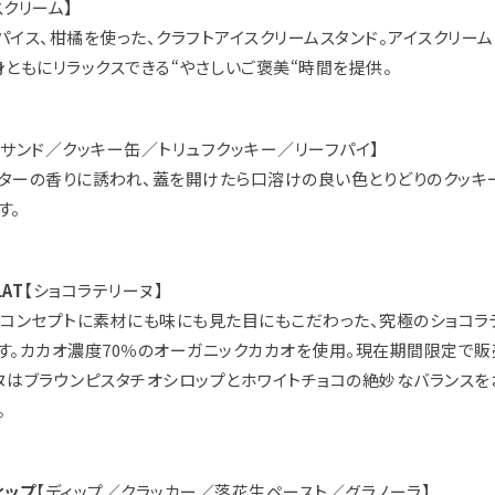
スクリーム】
パイス、柑橘を使った、クラフトアイスクリームスタンド。アイスクリー
身ともにリラックスできる“やさしいご褒美“時間を提供。
ーサンド／クッキー缶／トリュフクッキー／リーフパイ】
ターの香りに誘われ、蓋を開けたら口溶けの良い色とりどりのクッキ
す。
LAT
【ショコラテリーヌ】
をコンセプトに素材にも味にも見た目にもこだわった、究極のショコラ
す。カカオ濃度70％のオーガニックカカオを使用。現在期間限定で
ヌはブラウンピスタチオシロップとホワイトチョコの絶妙なバランスを
。
ィップ
【ディップ／クラッカー／落花生ペースト／グラノーラ】