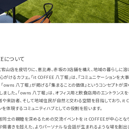
FEEについて
の代官山店を皮切りに、恵比寿、赤坂の3店舗を構え、地域の暮らしに溶
がけるカフェ。「it COFFEE 八丁堀」は、『コミュニケーションを大
、「owns 八丁堀」が掲げる『集まることの価値』というコンセプトが深
しました。「owns 八丁堀」は、オフィス用と飲食店用のエントランス
者や来訪者、そして地域住民が自然と交わる空間を目指しており、it CO
ンを体現するコミュニティハブとしての役割を担います。
者同士の親睦を深めるための交流イベントを it COFFEEが中心とな
や肩書きを超えた、よりパーソナルな会話が生まれるような場を創出