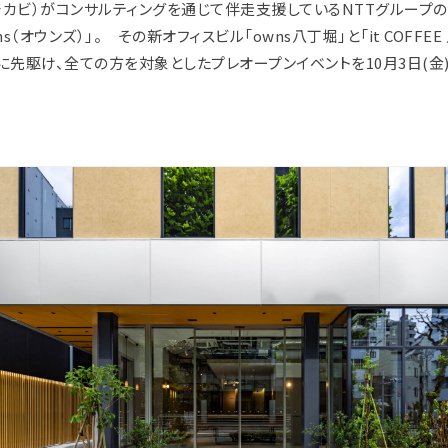
bi（チカビ）がコンサルティングを通じて伴走支援しているNTTグループ
ns（オウンズ）」。 その新オフィスビル「owns八丁堀」と「it COFFEE
に先駆け、全ての方を対象としたプレオープンイベントを10月3日(金