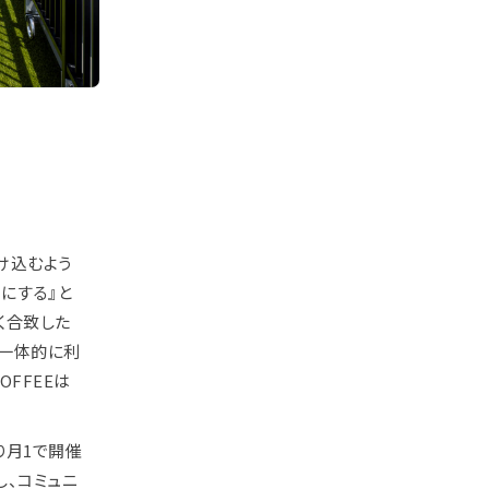
け込むよう
事にする』と
く合致した
を一体的に利
FFEEは
り月1で開催
し、コミュニ