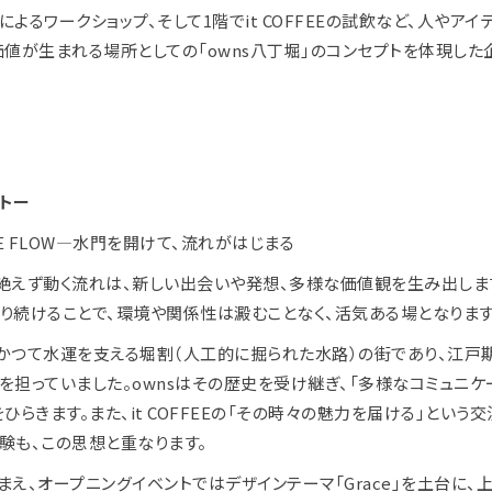
によるワークショップ、そして1階でit COFFEEの試飲など、人やアイ
価値が生まれる場所としての「owns八丁堀」のコンセプトを体現した
トー
HE FLOW—水門を開けて、流れがはじまる
絶えず動く流れは、新しい出会いや発想、多様な価値観を生み出しま
り続けることで、環境や関係性は澱むことなく、活気ある場となります
かつて水運を支える堀割（人工的に掘られた水路）の街であり、江戸
を担っていました。ownsはその歴史を受け継ぎ、「多様なコミュニケ
ひらきます。また、it COFFEEの「その時々の魅力を届ける」という
験も、この思想と重なります。
まえ、オープニングイベントではデザインテーマ「Grace」を土台に、