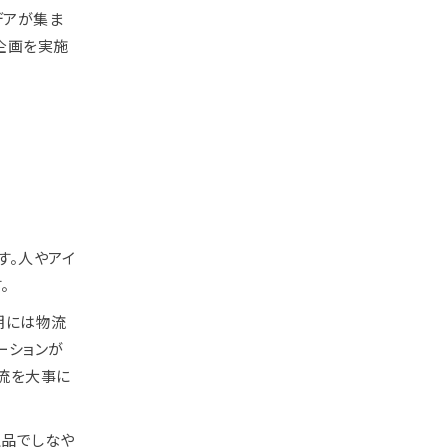
デアが集ま
企画を実施
す。人やアイ
。
期には物流
ーションが
交流を大事に
上品でしなや