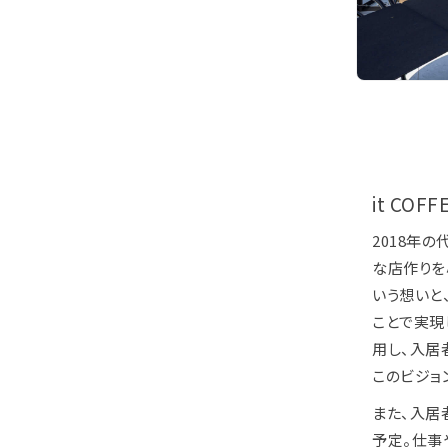
it COF
2018年
な店作りを心
いう想いと
ことで実現
用し、入居
このビジョ
また、入居
予定。仕事