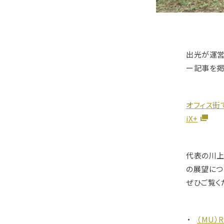
出光が運営す
ー記事を掲
オフィス街で
iX+
代表の川上が
の展望につ
ぜひご覧く
（MU）R