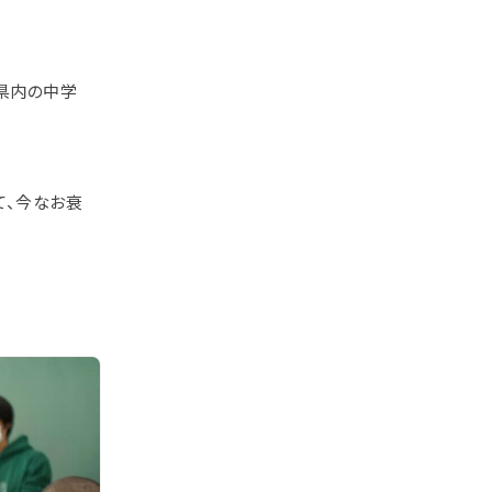
県内の中学
て、今なお衰
。