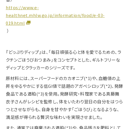
https://www.e-
healthnet.mhlw.go.jp/information/food/e-03-
019.html
）
『どっぷりディップ』は、「毎日頑張る心と体を愛でるための、ラ
クチンごほうびおつまみ」をコンセプトとした、ギルトフリーな
ディップとクラッカーのシリーズです。
原材料には、スーパーフードのカカオニブ(*1)や、血糖値の上
昇をゆるやかにする低GI値で話題のアガベシロップ(*2)、発酵
食品である酒粕(*3)を使用。発酵研究・料理家である真藤舞
衣子さんがレシピを監修し、体をいたわり翌日の自分をはつら
つとさせながらも、自身を甘やかす「ごほうび」となるような、
満足感が得られる贅沢な味わいを実現させました。
また、通常では廃棄される酒粕(*3)や、食品残さを肥料として