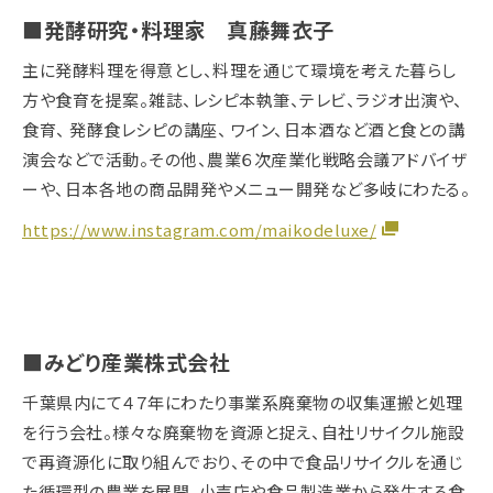
■発酵研究・料理家 真藤舞衣子
主に発酵料理を得意とし、料理を通じて環境を考えた暮らし
方や食育を提案。雑誌、レシピ本執筆、テレビ、ラジオ出演や、
食育、 発酵食レシピの講座、 ワイン、日本酒など酒と食との講
演会などで活動。その他、農業６次産業化戦略会議アドバイザ
ーや、日本各地の商品開発やメニュー開発など多岐にわたる。
https://www.instagram.com/maikodeluxe/
■みどり産業株式会社
千葉県内にて４７年にわたり事業系廃棄物の収集運搬と処理
を行う会社。様々な廃棄物を資源と捉え、自社リサイクル施設
で再資源化に取り組んでおり、その中で食品リサイクルを通じ
た循環型の農業を展開。小売店や食品製造業から発生する食