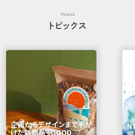
Topics
トピックス
企画からデザインまで手が
N
けた新商品 『GOOD
堀