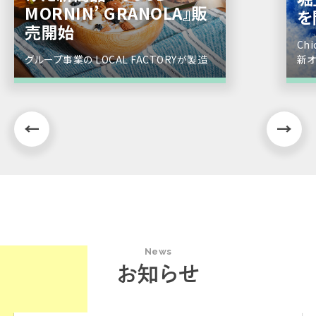
MORNIN’ GRANOLA』販
を
売開始
Ch
グループ事業の LOCAL FACTORYが製造
新オ
News
お知らせ